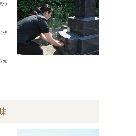
気づ
に残
を知
。
味