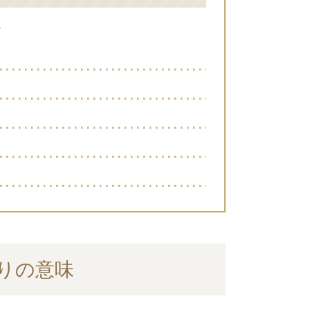
。
りの意味