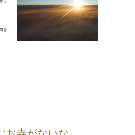
教え
間を
むお寺がないな