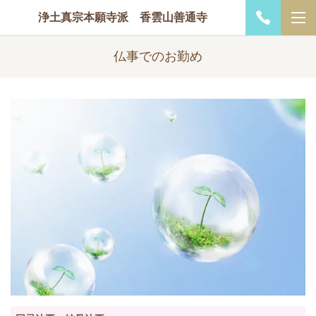
浄土真宗本願寺派 香雲山善通寺
仏事でのお勤め